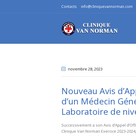
Contacts
info@cliniquevannorman.com
novembre 28
, 2023
Nouveau Avis d’App
d’un Médecin Génér
Laboratoire de ni
Successivement a son Avis d’Appel d’Off
Clinique Van Norman Exercice 2023-2024, 