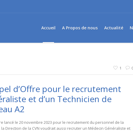
Accueil
A Propos de nous
Actualité
N
1
el d’Offre pour le recrutement
aliste et d’un Technicien de
veau A2
re lancé le 20 novembre 2023 pour le recrutement du personnel de la
la Direction de la CVN voudrait aussi recruter un Médecin Généraliste et