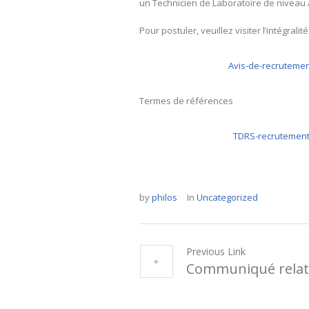
un Technicien de Laboratoire de niveau 
Pour postuler, veuillez visiter l’intégrali
Avis-de-recrutemen
Termes de références
TDRS-recrutement
by
philos
In
Uncategorized
Previous Link
Communiqué relatif