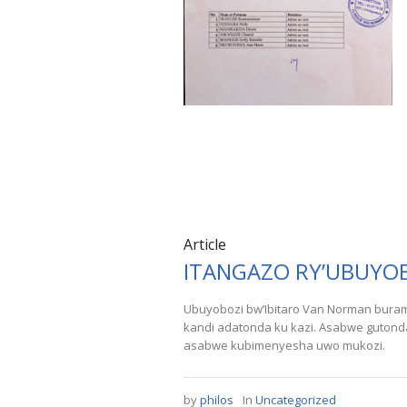
Article
ITANGAZO RY’UBUYO
Ubuyobozi bw’Ibitaro Van Norman bura
kandi adatonda ku kazi. Asabwe gutonda
asabwe kubimenyesha uwo mukozi.
by
philos
In
Uncategorized