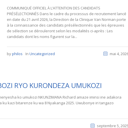
COMMUNIQUÉ OFFICIEL À L’ATTENTION DES CANDIDATS
PRÉSÉLECTIONNÉS Dans le cadre du processus de recrutement lancé
en date du 21 avril 2026, la Direction de la Clinique Van Norman porte
à la connaissance des candidats présélectionnés que les épreuves
de sélection se dérouleront selon les modalités ci-après : Les
candidats dont les noms figurent sur la...
by
philos
In
Uncategorized
mai 4, 202
BOZI RYO KURONDEZA UMUKOZI
menyesha ko umukozi NKUNZIMANA Richard amaze iminsi ine adakora
 ku kazi bitarenze ku wa 8 Nyakanga 2025. Uwubonye iri tangazo
septembre 5, 202