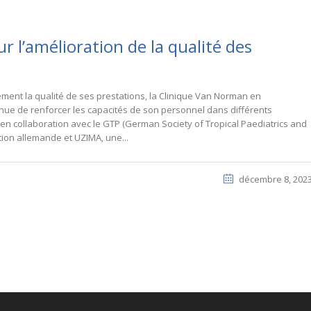
r l’amélioration de la qualité des
ement la qualité de ses prestations, la Clinique Van Norman en
inue de renforcer les capacités de son personnel dans différents
en collaboration avec le GTP (German Society of Tropical Paediatrics and
tion allemande et UZIMA, une...
décembre 8, 202