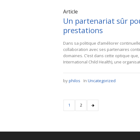
Article
Un partenariat sûr pou
prestations
Dans sa politique d’améliorer continuell
collaboration avec ses partenaires cont
domaines. C’est dans cette optique que, 
International Child Health), une organisa
by
philos
In
Uncategorized
1
2