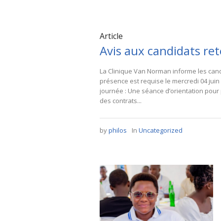
Article
Avis aux candidats ret
La Clinique Van Norman informe les cand
présence est requise le mercredi 04 juin
journée : Une séance d’orientation pour 
des contrats...
by
philos
In
Uncategorized