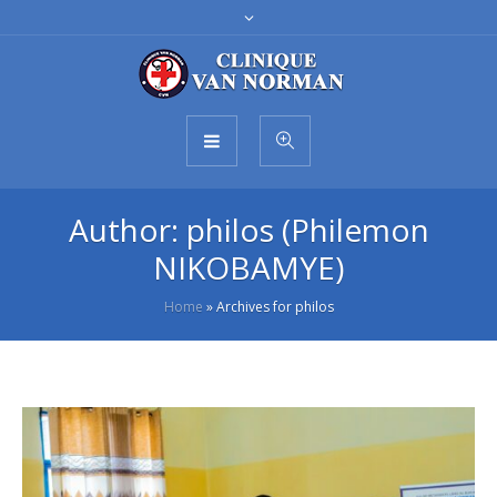
Author:
philos
(Philemon
NIKOBAMYE)
Home
»
Archives for philos