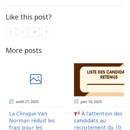
Like this post?
More posts
octobre 08
, 2024
août 27
, 2025
0
La Clinique Van
s de recrutement
Norman réduit les
can
personnel de la
frais pour les
re
-Exercice 2024-