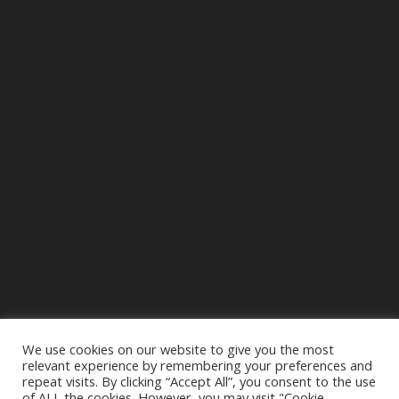
We use cookies on our website to give you the most
relevant experience by remembering your preferences and
repeat visits. By clicking “Accept All”, you consent to the use
of ALL the cookies. However, you may visit "Cookie
Accueil
A Propos de nous
Départements