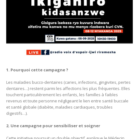
1. Pourquoi cette campagne ?
Les maladies bucco-dentaires (caries, infections, gingivites, pertes
dentaires…) restent parmi les affections les plus fréquentes. Elles
touchent particulièrement les enfants, les familles à faibles
revenus et toute personne négligeant le lien entre santé buccale
et santé globale (diabète, maladies cardiaques, troubles
digestifs…).
2. Une campagne pour sensibiliser et soigner
Cette initiative poursuit un double objectif, explique le Médecin